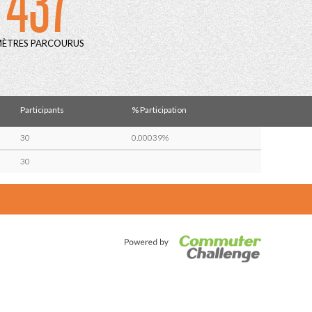
 437
MÈTRES PARCOURUS
Participants
% Participation
30
0.00039%
30