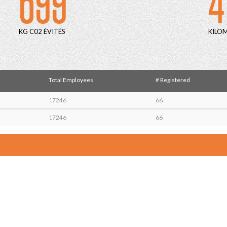
699
4
KG C02 ÉVITÉS
KILO
Total Employees
# Registered
17246
66
17246
66