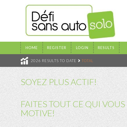
HOME
REGISTER
LOGIN
RESULTS
2026 RESULTS TO DATE
TOTAL
SOYEZ PLUS ACTIF!
FAITES TOUT CE QUI VOUS
MOTIVE!