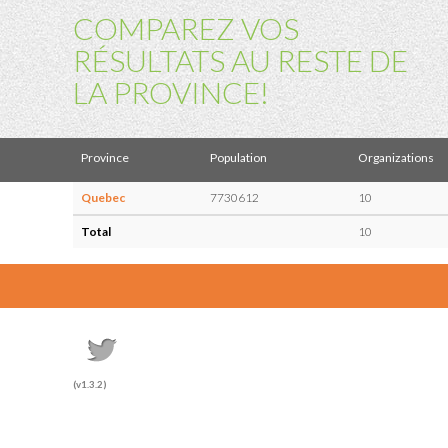
COMPAREZ VOS
RÉSULTATS AU RESTE DE
LA PROVINCE!
Province
Population
Organizations
Quebec
7730612
10
Total
10
(v1.3.2)